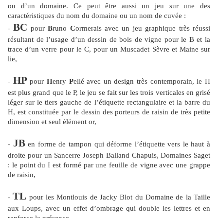
ou d’un domaine. Ce peut être aussi un jeu sur une des
caractéristiques du nom du domaine ou un nom de cuvée :
BC
-
pour
B
runo
C
ormerais avec un jeu graphique très réussi
résultant de l’usage d’un dessin de bois de vigne pour le B et la
trace d’un verre pour le C, pour un Muscadet Sèvre et Maine sur
lie,
HP
-
pour
H
enry
P
ellé avec un design très contemporain, le H
est plus grand que le P, le jeu se fait sur les trois verticales en grisé
léger sur le tiers gauche de l’étiquette rectangulaire et la barre du
H, est constituée par le dessin des porteurs de raisin de très petite
dimension et seul élément or,
JB
-
en forme de tampon qui déforme l’étiquette vers le haut à
droite pour un Sancerre Joseph Balland Chapuis, Domaines Saget
: le point du I est formé par une feuille de vigne avec une grappe
de raisin,
TL
-
pour les Montlouis de Jacky Blot du Domaine de la Taille
aux Loups, avec un effet d’ombrage qui double les lettres et en