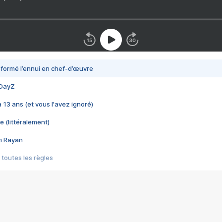
nsformé l’ennui en chef-d’œuvre
 DayZ
 a 13 ans (et vous l'avez ignoré)
e (littéralement)
im Rayan
 toutes les règles
s les jeux vidéo
us choquant de Rockstar ? - Le scandale BULLY
e plus moche de Steam