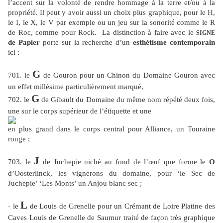
l’accent sur la volonté de rendre hommage à la terre et/ou à la
propriété. Il peut y avoir aussi un choix plus graphique, pour le H,
le I, le X, le V par exemple ou un jeu sur la sonorité comme le R
de Roc, comme pour Rock.
La distinction à faire avec le
S
IGNE
de Papier
porte sur la recherche d’un
esthétisme contemporain
ici :
G
701. le
de Gouron pour un Chinon du Domaine Gouron avec
un effet millésime particulièrement marqué,
G
702. le
de Gibault du Domaine du même nom répété deux fois,
une sur le corps supérieur de l’étiquette et une
en plus grand dans le corps central pour Alliance, un Touraine
rouge ;
J
703. le
de Juchepie niché au fond de l’œuf que forme le
O
d’Oosterlinck, les vignerons du domaine, pour ‘le Sec de
Juchepie’ ‘Les Monts’ un Anjou blanc sec ;
L
- le
de Louis de Grenelle pour un Crémant de Loire Platine des
Caves Louis de Grenelle de Saumur traité de façon très graphique