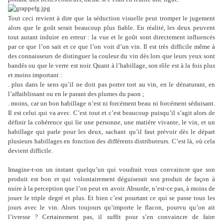
Tout ceci revient à dire que la séduction visuelle peut tromper le jugement
alors que le goût serait beaucoup plus fiable. En réalité, les deux peuvent
tout autant induire en erreur : la vue et le goût sont directement influencés
par ce que l’on sait et ce que l’on voit d’un vin. Il est très difficile même à
des connaisseurs de distinguer la couleur du vin dès lors que leurs yeux sont
bandés ou que le verre est noir. Quant à l’habillage, son rôle est à la fois plus
et moins important :
. plus dans le sens qu’il ne doit pas porter tort au vin, en le dénaturant, en
l’affaiblissant ou en le parant des plumes du paon ;
. moins, car un bon habillage n’est ni forcément beau ni forcément séduisant.
Il est celui qui va avec. C’est tout et c’est beaucoup puisqu’il s’agit alors de
définir la cohérence qui lie une personne, une matière vivante, le vin, et un
habillage qui parle pour les deux, sachant qu’il faut prévoir dès le départ
plusieurs habillages en fonction des différents distributeurs. C’est là, où cela
devient difficile.
Imagine-t-on un instant quelqu’un qui voudrait vous convaincre que son
produit est bon et qui volontairement déguiserait son produit de façon à
nuire à la perception que l’on peut en avoir. Absurde, n’est-ce pas, à moins de
jouer le triple degré et plus. Et bien c’est pourtant ce qui se passe tous les
jours avec le vin. Alors toujours qu’importe le flacon, pourvu qu’on ait
l’ivresse ? Certainement pas, il suffit pour s’en convaincre de faire