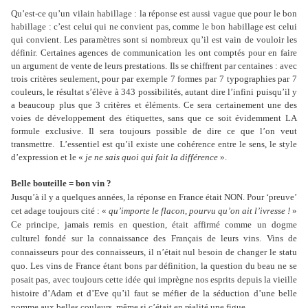
Qu’est-ce qu’un vilain habillage : la réponse est aussi vague que pour le bon
habillage : c’est celui qui ne convient pas, comme le bon habillage est celui
qui convient. Les paramètres sont si nombreux qu’il est vain de vouloir les
définir. Certaines agences de communication les ont comptés pour en faire
un argument de vente de leurs prestations. Ils se chiffrent par centaines : avec
trois critères seulement, pour par exemple 7 formes par 7 typographies par 7
couleurs, le résultat s’élève à 343 possibilités, autant dire l’infini puisqu’il y
a beaucoup plus que 3 critères et éléments. Ce sera certainement une des
voies de développement des étiquettes, sans que ce soit évidemment LA
formule exclusive. Il sera toujours possible de dire ce que l’on veut
transmettre.
L’essentiel est qu’il existe une cohérence entre le sens, le style
d’expression et le «
je ne sais quoi qui fait la différence
».
Belle bouteille = bon vin ?
Jusqu’à il y a quelques années, la réponse en France était NON. Pour ‘preuve’
cet adage toujours cité : «
qu’importe le flacon, pourvu qu’on ait l’ivresse !
»
Ce principe, jamais remis en question, était affirmé comme un dogme
culturel fondé sur la connaissance des Français de leurs vins. Vins de
connaisseurs pour des connaisseurs, il n’était nul besoin de changer le statu
quo. Les vins de France étant bons par définition, la question du beau ne se
posait pas, avec toujours cette idée qui imprègne nos esprits depuis la vieille
histoire d’Adam et d’Eve qu’il faut se méfier de la séduction d’une belle
pomme aux belles couleurs, même si c’était en réalité une figue.