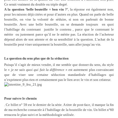
Ce serait vraiment du double ou triple degré.
A la question ‘belle bouteille = bon vin ?’
, la réponse est également non,
pour les raisons déjà citées et pour d’autres en plus. Quand on parle de belle
bouteille, on vise la volonté de séduire, si non on parlerait de bonne
bouteille. Avec une belle bouteille, on se demande toujours
en quoi
l’habillage du contenant
justifie le contenu , parce que le contenant le
mérite
ou justement parce qu’il ne le mérite pas. La réaction de l’acheteur
dépend alors de son attente et de sa sensibilité à la question. L’achat de la
bouteille peut viser uniquement la bouteille, sans aller jusqu’au vin.
La question du sens plus que de la séduction
Puisqu’il s’agit de mieux vendre, il me semble que donner du sens, du style
le «
je ne sais quoi qui fait la différence
» est autrement plus convaincant
que de viser une certaine séduction standardisée d’habillages qui
n’expriment plus rien et certainement pas le lien avec le vin et son créateur.
Pour suivre le chemin
. Ce billet n° 59 est le dernier de la série. A titre de post-face, il marque la fin
de ma recherche consacrée à l’habillage de la bouteille de vin. Un billet n°60
retracera le plan suivi et la méthodologie utilisée.