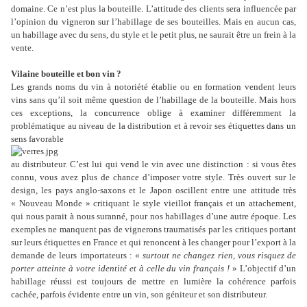
domaine. Ce n’est plus la bouteille. L’attitude des clients sera influencée par
l’opinion du vigneron sur l’habillage de ses bouteilles. Mais en aucun cas,
un habillage avec du sens, du style et le petit plus, ne saurait être un frein à la
vente.
Vilaine bouteille et bon vin ?
Les grands noms du vin à notoriété établie ou en formation vendent leurs
vins sans qu’il soit même question de l’habillage de la bouteille. Mais hors
ces exceptions, la concurrence oblige à examiner différemment la
problématique au niveau de la distribution et à revoir ses étiquettes dans un
sens favorable
au distributeur. C’est lui qui vend le vin avec une distinction : si vous êtes
connu, vous avez plus de chance d’imposer votre style. Très ouvert sur le
design, les pays anglo-saxons et le Japon oscillent entre une attitude très
« Nouveau Monde » critiquant le style vieillot français et un attachement,
qui nous parait à nous suranné, pour nos habillages d’une autre époque. Les
exemples ne manquent pas de vignerons traumatisés par les critiques portant
sur leurs étiquettes en France et qui renoncent à les changer pour l’export à la
demande de leurs importateurs : «
surtout ne changez rien, vous risquez de
porter atteinte à votre identité et à celle du vin français !
» L’objectif d’un
habillage réussi est toujours de mettre en lumière la cohérence parfois
cachée, parfois évidente entre un vin, son géniteur et son distributeur.