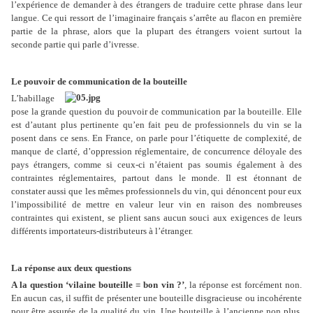
l’expérience de demander à des étrangers de traduire cette phrase dans leur
langue. Ce qui ressort de l’imaginaire français s’arrête au flacon en première
partie de la phrase, alors que la plupart des étrangers voient surtout la
seconde partie qui parle d’ivresse.
Le pouvoir de communication de la bouteille
L’habillage
pose la grande question du pouvoir de communication par la bouteille. Elle
est d’autant plus pertinente qu’en fait peu de professionnels du vin se la
posent dans ce sens. En France, on parle pour l’étiquette de complexité, de
manque de clarté, d’oppression réglementaire, de concurrence déloyale des
pays étrangers, comme si ceux-ci n’étaient pas soumis également à des
contraintes réglementaires, partout dans le monde. Il est étonnant de
constater aussi que les mêmes professionnels du vin, qui dénoncent pour eux
l’impossibilité de mettre en valeur leur vin en raison des nombreuses
contraintes qui existent, se plient sans aucun souci aux exigences de leurs
différents importateurs-distributeurs à l’étranger.
La réponse aux deux questions
A la question ‘vilaine bouteille = bon vin ?’
, la réponse est forcément non.
En aucun cas, il suffit de présenter une bouteille disgracieuse ou incohérente
pour être assurée de la qualité du vin. Une bouteille à l’ancienne non plus.