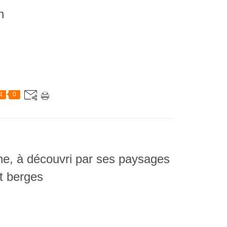
n
t
0
ne, à découvri par ses paysages
et berges