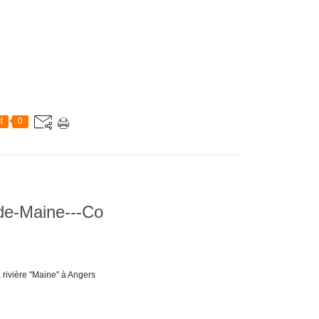
t
0
de-Maine---Co
 rivière "Maine" à Angers