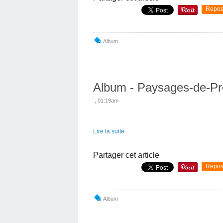
Repos
Album
Album - Paysages-de-P
, 01:19am
Lire la suite
Partager cet article
Repos
Album