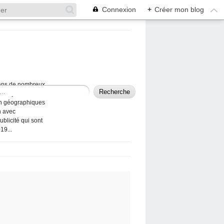
Connexion
+
Créer mon blog
 dans de nombreux
les façons de
ien géographiques
n avec
ublicité qui sont
19...