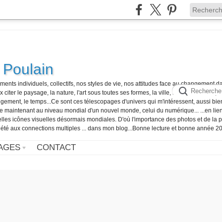
 Poulain
ents individuels, collectifs, nos styles de vie, nos attitudes face au changement
iter le paysage, la nature, l'art sous toutes ses formes, la ville, les styles de vie, 
angement, le temps...Ce sont ces télescopages d'univers qui m'intéressent, aussi b
ce maintenant au niveau mondial d'un nouvel monde, celui du numérique... ...en lie
velles icônes visuelles désormais mondiales. D'où l'importance des photos et de la p
ociété aux connections multiples ... dans mon blog...Bonne lecture et bonne année 20
AGES
CONTACT