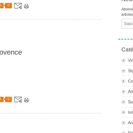
t
0
Abonne
article
Email
Caté
rovence
Vi
St
Co
Ar
t
0
So
In
Ar
Dé