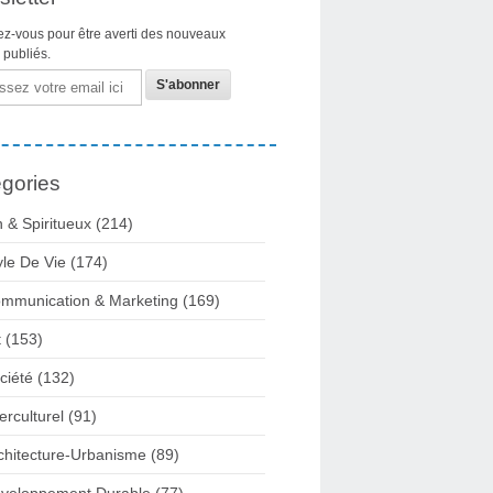
z-vous pour être averti des nouveaux
s publiés.
gories
n & Spiritueux
(214)
yle De Vie
(174)
mmunication & Marketing
(169)
t
(153)
ciété
(132)
terculturel
(91)
chitecture-Urbanisme
(89)
veloppement Durable
(77)