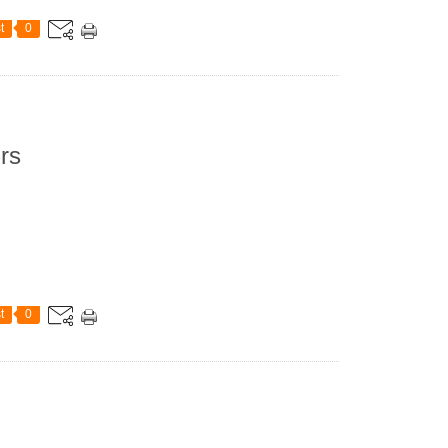
t
0
rs
t
0