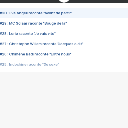
#30 : Eve Angeli raconte "Avant de partir"
#29 : MC Solaar raconte "Bouge de là"
28 : Lorie raconte "Je vais vite"
#27 : Christophe Willem raconte "Jacques a dit"
#26 : Chimène Badi raconte "Entre nous"
#25 : Indochine raconte "3e sexe"
#24 : Zaho raconte "C'est chelou"
#23 : Patrick Bruel raconte "Au café des délices"
#22 : Kyo raconte "Le chemin"
#21 : Nolwenn Leroy raconte "Cassé"
#20 : Patrick Hernandez raconte "Born to be alive"
#19 : Lorie raconte "Près de moi"